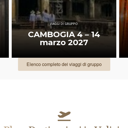
VIAGGI DI GRUPPO
Giappone d’Autore,
tra Samurai e
modernità
Elenco completo dei viaggi di gruppo