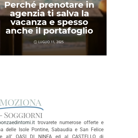
con Viaggi
dell’Elefante:
Va
Esclusiva Solo da
Noi!
F
AGOSTO 1, 2024
moziona
 - Soggiorni
nzaedintorni.it
trovarete numerose offerte e
a delle Isole Pontine, Sabaudia e San Felice
ate all’ OASI DI NINFA ed al CASTELLO di