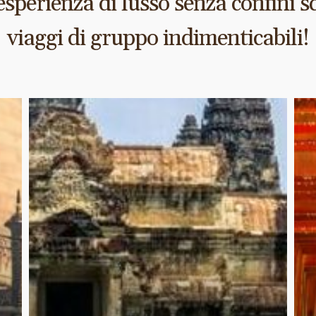
esperienza di lusso senza confini s
viaggi di gruppo indimenticabili!