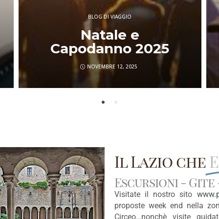
Perché prenotare in
agenzia ti salva la
vacanza e spesso
anche il portafoglio
LUGLIO 11, 2025
Il Lazio che
E
Escursioni - Gite
Visitate il nostro sito
www.po
proposte week end nella zon
Circeo…nonchè visite guid