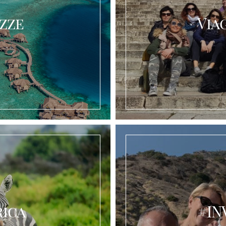
ozze
Via
rica
#IN