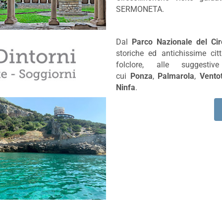
SERMONETA.
Dal
Parco Nazionale del Cir
storiche ed antichissime ci
folclore, alle suggesti
cui
Ponza
,
Palmarola
,
Vento
Ninfa
.