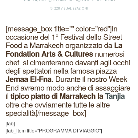
LUGLIO 4, 2023
0 COMMENTS
2TEMPO DI LETTURA
228 VISUALIZZAZIONI
[message_box title=”” color=”red”]In
occasione del 1° Festival dello Street
Food a Marrakech organizzato da
La
numerosi
Fondation Arts & Cultures
chef si cimenteranno davanti agli occhi
degli spettatori nella famosa piazza
Durante il nostro Week
Jemaa El-Fna.
End avremo modo anche di assaggiare
il
tipico piatto di Marrakech la
Tanjia
oltre che ovviamente tutte le altre
specialità[/message_box]
[tab]
[tab_item title=”PROGRAMMA DI VIAGGIO”]