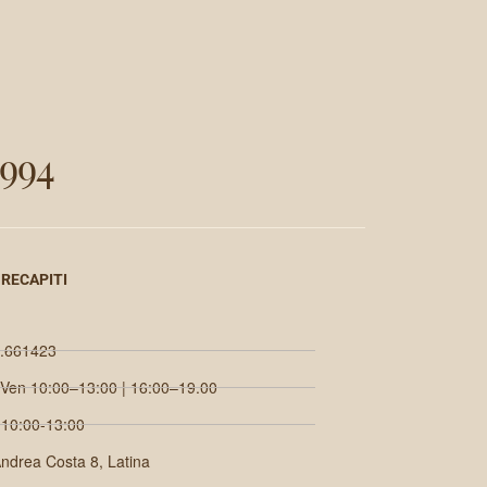
994
 RECAPITI
.661423
 Ven 10:00–13:00 | 16:00–19.00
 10:00-13:00
Andrea Costa 8, Latina