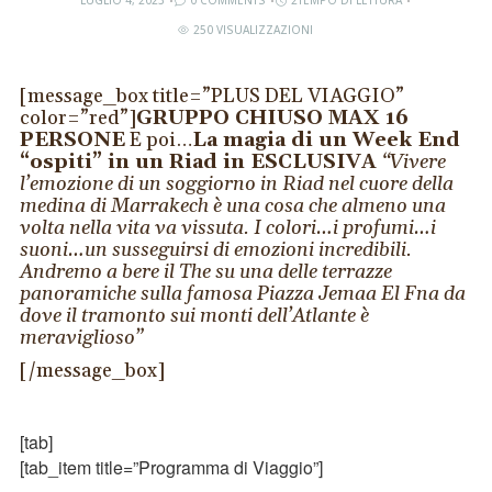
LUGLIO 4, 2023
0 COMMENTS
2TEMPO DI LETTURA
250 VISUALIZZAZIONI
[message_box title=”PLUS DEL VIAGGIO”
color=”red”]
GRUPPO CHIUSO MAX 16
PERSONE
E poi…
La magia di un Week End
“ospiti” in un Riad in ESCLUSIVA
“Vivere
l’emozione di un soggiorno in Riad nel cuore della
medina di Marrakech è una cosa che almeno una
volta nella vita va vissuta. I colori…i profumi…i
suoni…un susseguirsi di emozioni incredibili.
Andremo a bere il The su una delle terrazze
panoramiche sulla famosa Piazza Jemaa El Fna da
dove il tramonto sui monti dell’Atlante è
meraviglioso”
[/message_box]
[tab]
[tab_item title=”Programma di Viaggio”]