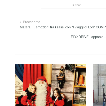
Buthan
Precedente
Matera … emozioni tra i sassi con “I viaggi di Lori” CO
FLY&DRIVE Lapponia – 