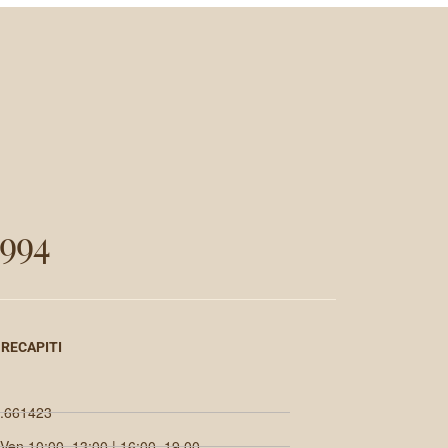
994
 RECAPITI
.661423
 Ven 10:00–13:00 | 16:00–19.00