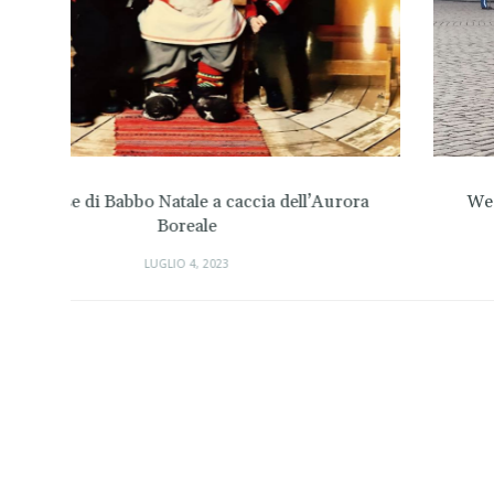
ra
Week end nel Mondo degli Elfi e degli Gnomi
raccontato da Francesca
LUGLIO 4, 2023