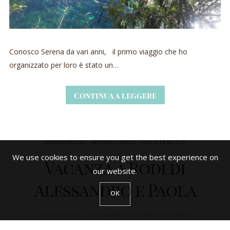
Conosco Serena da vari anni, il primo viaggio che ho
organizzato per loro è stato un…
Continua a leggere
#INVIATISPECIALI
ARCHIVIO VIAGGI
VIAGGI DI NOZZE
We use cookies to ensure you get the best experience on
Vacanza a Rodi di
our website.
Alessandro e Paola
OK
LUGLIO 4, 2023
0 COMMENTS
1TEMPO DI LETTURA
445 VISUALIZZAZIONI