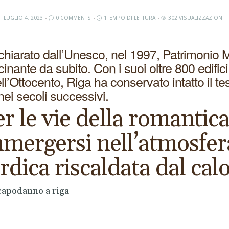
LUGLIO 4, 2023
0 COMMENTS
1TEMPO DI LETTURA
302 VISUALIZZAZIONI
ichiarato dall’Unesco, nel 1997, Patrimonio 
inante da subito. Con i suoi oltre 800 edifici
 dell’Ottocento, Riga ha conservato intatto i
ei secoli successivi.
r le vie della romantic
mmergersi nell’atmosfer
rdica riscaldata dal calo
capodanno a riga