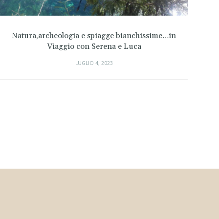
eologia e spiagge bianchissime…in
A Berlino 
iaggio con Serena e Luca
LUGLIO 4, 2023