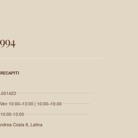
994
 RECAPITI
.661423
 Ven 10:00–13:00 | 16:00–19.00
 10:00-13:00
Andrea Costa 8, Latina